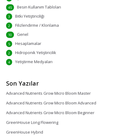
Besin Kullanım Tabloları
45
Bitki Yetiştiriciliği
3
Filizlendirme / Klonlama
2
Genel
10
Hesaplamalar
5
Hidroponik Yetiştiricilik
2
Yetiştirme Medyaları
4
Son Yazılar
Advanced Nutrients Grow Micro Bloom Master
Advanced Nutrients Grow Micro Bloom Advanced
Advanced Nutrients Grow Micro Bloom Beginner
GreenHouse Long Flowering
GreenHouse Hybrid