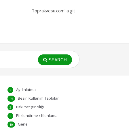
Toprakvesu.com’ a git
SEARCH
Aydınlatma
2
Besin Kullanım Tabloları
45
Bitki Yetiştiriciliği
3
Filizlendirme / Klonlama
2
Genel
10