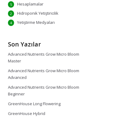
Hesaplamalar
5
Hidroponik Yetiştiricilik
2
Yetiştirme Medyaları
4
Son Yazılar
Advanced Nutrients Grow Micro Bloom
Master
Advanced Nutrients Grow Micro Bloom
Advanced
Advanced Nutrients Grow Micro Bloom
Beginner
GreenHouse Long Flowering
GreenHouse Hybrid