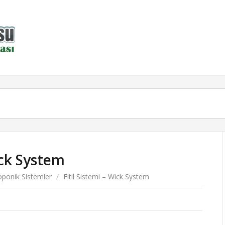
ick System
oponik Sistemler
/
Fitil Sistemi – Wick System