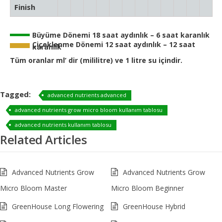
Finish
Büyüme Dönemi 18 saat aydınlık – 6 saat karanlık
Çiçeklenme Dönemi 12 saat aydınlık – 12 saat
karanlık
Tüm oranlar ml’ dir (mililitre) ve 1 litre su içindir.
Tagged:
advanced nutrients advanced
advanced nutrients grow micro bloom kullanım tablosu
advanced nutrients kullanım tablosu
Related Articles
Advanced Nutrients Grow
Advanced Nutrients Grow
Micro Bloom Master
Micro Bloom Beginner
GreenHouse Long Flowering
GreenHouse Hybrid