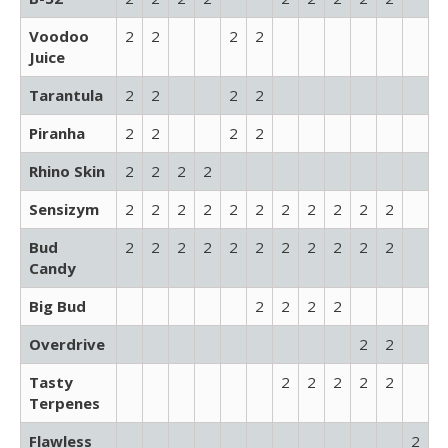
Voodoo
2
2
2
2
Juice
Tarantula
2
2
2
2
Piranha
2
2
2
2
Rhino Skin
2
2
2
2
Sensizym
2
2
2
2
2
2
2
2
2
2
2
Bud
2
2
2
2
2
2
2
2
2
2
2
Candy
Big Bud
2
2
2
2
Overdrive
2
2
Tasty
2
2
2
2
2
Terpenes
Flawless
2