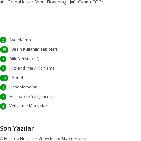
GreenHouse Short Flowering
Canna COGr
Aydınlatma
2
Besin Kullanım Tabloları
45
Bitki Yetiştiriciliği
3
Filizlendirme / Klonlama
2
Genel
10
Hesaplamalar
5
Hidroponik Yetiştiricilik
2
Yetiştirme Medyaları
4
Son Yazılar
Advanced Nutrients Grow Micro Bloom Master