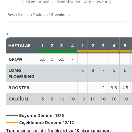
/
Greenhouse
/
GreenHouse Long Flowering
Besin Kullanım Tabloları
/
Greenhouse
<
HAFTALAR
1
2
3
4
1
2
3
4
5
GROW
5.5
6
6.5
7
LONG
8
8
7
6
6
FLOWERING
BOOSTER
2
3.5
4.5
CALCİUM
5
8
10
10
10
10
10
10
10
Büyüme Dönemi 18/6
Çiçeklenme Dönemi 12/12
Tüm oranlar ml’ dir (mililitre) ve 10 litre su içindir.