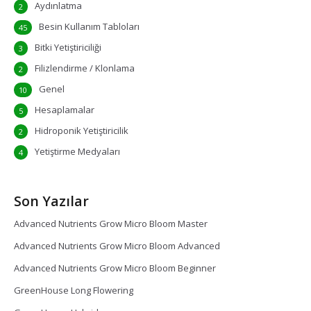
Aydınlatma
2
Besin Kullanım Tabloları
45
Bitki Yetiştiriciliği
3
Filizlendirme / Klonlama
2
Genel
10
Hesaplamalar
5
Hidroponik Yetiştiricilik
2
Yetiştirme Medyaları
4
Son Yazılar
Advanced Nutrients Grow Micro Bloom Master
Advanced Nutrients Grow Micro Bloom Advanced
Advanced Nutrients Grow Micro Bloom Beginner
GreenHouse Long Flowering