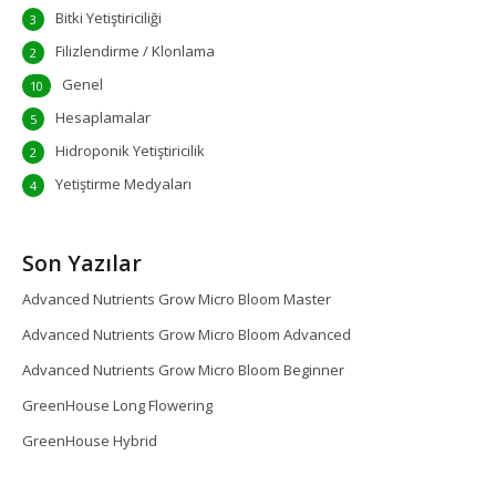
Bitki Yetiştiriciliği
3
Filizlendirme / Klonlama
2
Genel
10
Hesaplamalar
5
Hidroponik Yetiştiricilik
2
Yetiştirme Medyaları
4
Son Yazılar
Advanced Nutrients Grow Micro Bloom Master
Advanced Nutrients Grow Micro Bloom Advanced
Advanced Nutrients Grow Micro Bloom Beginner
GreenHouse Long Flowering
GreenHouse Hybrid