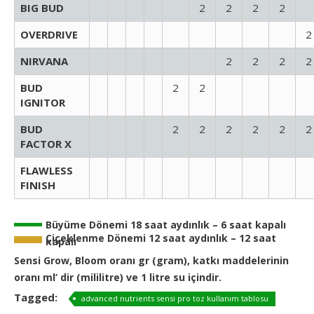
BIG BUD
2
2
2
2
OVERDRIVE
2
NIRVANA
2
2
2
2
BUD
2
2
IGNITOR
BUD
2
2
2
2
2
2
FACTOR X
FLAWLESS
FINISH
Büyüme Dönemi 18 saat aydınlık – 6 saat kapalı
Çiçeklenme Dönemi 12 saat aydınlık – 12 saat
kapalı
Sensi Grow, Bloom oranı gr (gram), katkı maddelerinin
oranı ml’ dir (mililitre) ve 1 litre su içindir.
Tagged:
advanced nutrients sensi pro toz kullanım tablosu