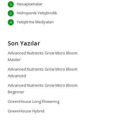
Hesaplamalar
5
Hidroponik Yetiştiricilik
2
Yetiştirme Medyaları
4
Son Yazılar
Advanced Nutrients Grow Micro Bloom
Master
Advanced Nutrients Grow Micro Bloom
Advanced
Advanced Nutrients Grow Micro Bloom
Beginner
GreenHouse Long Flowering
GreenHouse Hybrid