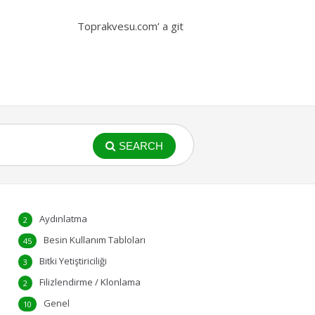
Toprakvesu.com’ a git
SEARCH
Aydınlatma
2
Besin Kullanım Tabloları
45
Bitki Yetiştiriciliği
3
Filizlendirme / Klonlama
2
Genel
10