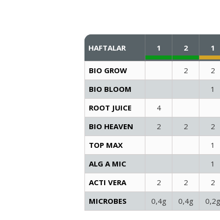
HAFTALAR
1
2
1
BIO GROW
2
2
BIO BLOOM
1
ROOT JUICE
4
BIO HEAVEN
2
2
2
TOP MAX
1
ALG A MIC
1
ACTI VERA
2
2
2
MICROBES
0,4g
0,4g
0,2