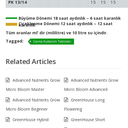
PK 13/14
15
15
15
Büyüme Dönemi 18 saat aydınlık – 6 saat karanlık
Çiçeklenme Dönemi 12 saat aydınlık – 12 saat
karanlık
Tüm oranlar ml’ dir (mililitre) ve 10 litre su içindir.
Tagged:
Canna Kullanım Tabloları
Related Articles
Advanced Nutrients Grow
Advanced Nutrients Grow
Micro Bloom Master
Micro Bloom Advanced
Advanced Nutrients Grow
GreenHouse Long
Micro Bloom Beginner
Flowering
GreenHouse Hybrid
GreenHouse Short