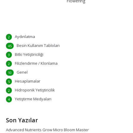
Flowering
Aydınlatma
2
Besin Kullanım Tabloları
45
Bitki Yetiştiriciliği
3
Filizlendirme / Klonlama
2
Genel
10
Hesaplamalar
5
Hidroponik Yetiştiricilik
2
Yetiştirme Medyaları
4
Son Yazılar
Advanced Nutrients Grow Micro Bloom Master