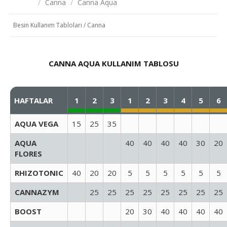
/
Canna
/
Canna Aqua
Besin Kullanım Tabloları
/
Canna
CANNA AQUA KULLANIM TABLOSU
HAFTALAR
1
2
3
1
2
3
4
5
6
AQUA VEGA
15
25
35
AQUA
40
40
40
40
30
20
FLORES
RHIZOTONIC
40
20
20
5
5
5
5
5
5
CANNAZYM
25
25
25
25
25
25
25
25
BOOST
20
30
40
40
40
40