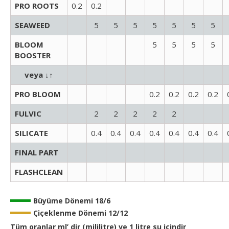
PRO ROOTS
0.2
0.2
SEAWEED
5
5
5
5
5
5
5
BLOOM
5
5
5
5
BOOSTER
veya ↓↑
PRO BLOOM
0.2
0.2
0.2
0.2
FULVIC
2
2
2
2
2
SILICATE
0.4
0.4
0.4
0.4
0.4
0.4
0.4
FINAL PART
FLASHCLEAN
Büyüme Dönemi 18/6
Çiçeklenme Dönemi 12/12
Tüm oranlar ml’ dir (mililitre) ve 1 litre su içindir