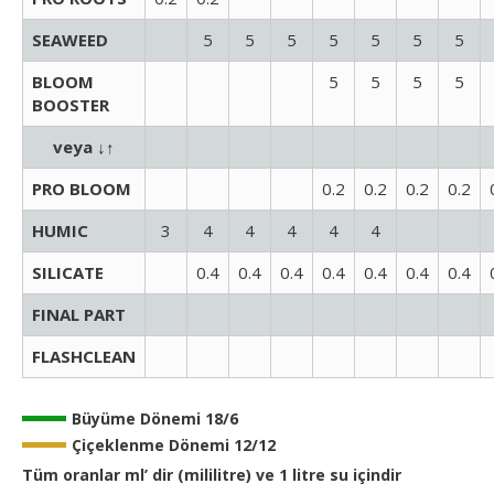
SEAWEED
5
5
5
5
5
5
5
BLOOM
5
5
5
5
BOOSTER
veya ↓↑
PRO BLOOM
0.2
0.2
0.2
0.2
HUMIC
3
4
4
4
4
4
SILICATE
0.4
0.4
0.4
0.4
0.4
0.4
0.4
FINAL PART
FLASHCLEAN
Büyüme Dönemi 18/6
Çiçeklenme Dönemi 12/12
Tüm oranlar ml’ dir (mililitre) ve 1 litre su içindir