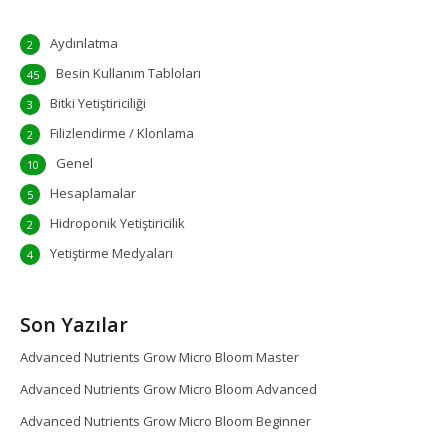
Aydınlatma
2
Besin Kullanım Tabloları
45
Bitki Yetiştiriciliği
3
Filizlendirme / Klonlama
2
Genel
10
Hesaplamalar
5
Hidroponik Yetiştiricilik
2
Yetiştirme Medyaları
4
Son Yazılar
Advanced Nutrients Grow Micro Bloom Master
Advanced Nutrients Grow Micro Bloom Advanced
Advanced Nutrients Grow Micro Bloom Beginner