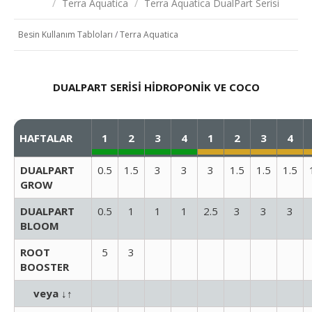
/
Terra Aquatica
/
Terra Aquatica DualPart Serisi
Besin Kullanım Tabloları
/
Terra Aquatica
DUALPART SERİSİ
HİDROPONİK VE COCO
HAFTALAR
1
2
3
4
1
2
3
4
DUALPART
0.5
1.5
3
3
3
1.5
1.5
1.5
GROW
DUALPART
0.5
1
1
1
2.5
3
3
3
BLOOM
ROOT
5
3
BOOSTER
veya ↓↑