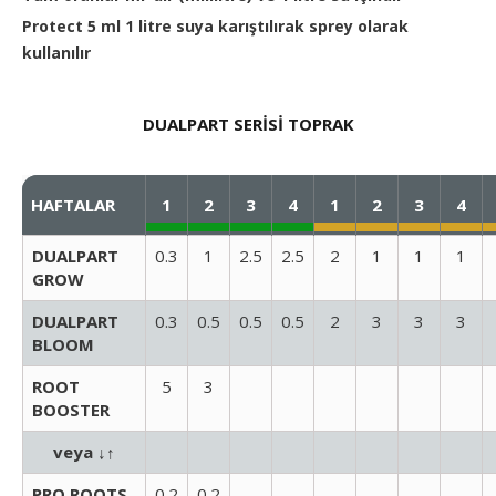
Protect 5 ml 1 litre suya karıştılırak sprey olarak
kullanılır
DUALPART SERİSİ
TOPRAK
HAFTALAR
1
2
3
4
1
2
3
4
DUALPART
0.3
1
2.5
2.5
2
1
1
1
GROW
DUALPART
0.3
0.5
0.5
0.5
2
3
3
3
BLOOM
ROOT
5
3
BOOSTER
veya ↓↑
PRO ROOTS
0.2
0.2