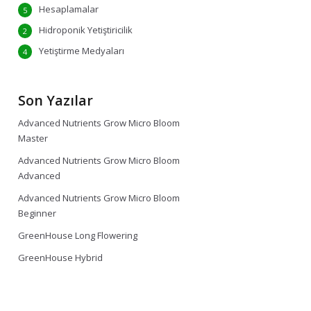
Hesaplamalar
5
Hidroponik Yetiştiricilik
2
Yetiştirme Medyaları
4
Son Yazılar
Advanced Nutrients Grow Micro Bloom
Master
Advanced Nutrients Grow Micro Bloom
Advanced
Advanced Nutrients Grow Micro Bloom
Beginner
GreenHouse Long Flowering
GreenHouse Hybrid