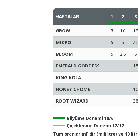
HAFTALAR
1
2
3
GROW
5
10
1
MICRO
5
5
7.
BLOOM
5
2.5
5
EMERALD GODDESS
1
KING KOLA
HONEY CHOME
1
ROOT WIZARD
3
Büyüme Dönemi 18/6
Çiçeklenme Dönemi 12/12
Tüm oranlar ml’ dir (mililitre) ve 10 litr