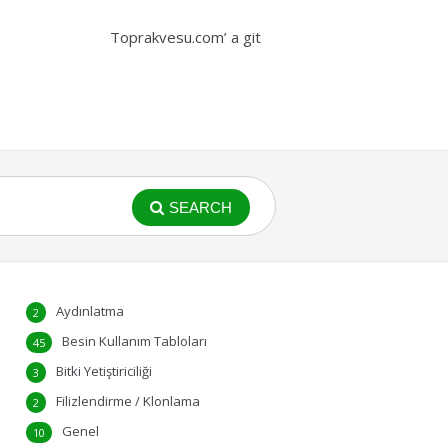
Toprakvesu.com’ a git
SEARCH
Aydınlatma
2
Besin Kullanım Tabloları
45
Bitki Yetiştiriciliği
3
Filizlendirme / Klonlama
2
Genel
10