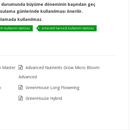
ç durumunda büyüme döneminin başından geç
sulama günlerinde kullanılması önerilir.
lamada kullanılmaz.
m kullanım tablosu
emerald harvest kullanım tablosu
m Master
Advanced Nutrients Grow Micro Bloom
Advanced
m
GreenHouse Long Flowering
GreenHouse Hybrid