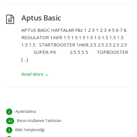
Aptus Basic
APTUS BASIC HAFTALAR Filiz 1 2 3 1 2 3 4 5 6 7 8
REGULATOR 1ml/lt 1.5 1.5 1.5 1.5 1.5 1.5 1.5 1.5
1.5 1.5 STARTBOOSTER 1ml/lt 2.5 2.5 2.5 2.5 2.5
SUPER-PK 2.5 5 5 5 TOPBOOSTER
[…]
Read More
→
Aydınlatma
2
Besin Kullanım Tabloları
45
Bitki Yetiştiriciliği
3