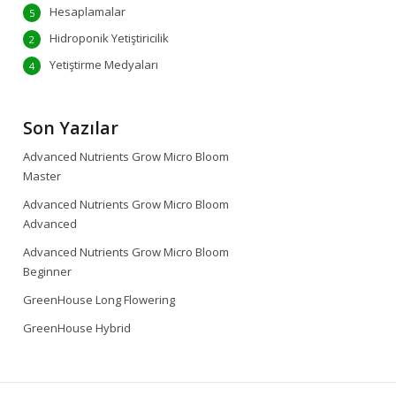
Hesaplamalar
5
Hidroponik Yetiştiricilik
2
Yetiştirme Medyaları
4
Son Yazılar
Advanced Nutrients Grow Micro Bloom
Master
Advanced Nutrients Grow Micro Bloom
Advanced
Advanced Nutrients Grow Micro Bloom
Beginner
GreenHouse Long Flowering
GreenHouse Hybrid