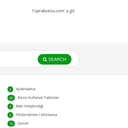
Toprakvesu.com’ a git
SEARCH
Aydınlatma
2
Besin Kullanım Tabloları
45
Bitki Yetiştiriciliği
3
Filizlendirme / Klonlama
2
Genel
10