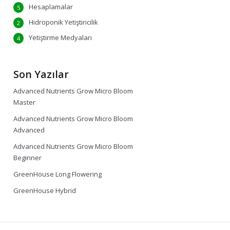
Hesaplamalar
5
Hidroponik Yetiştiricilik
2
Yetiştirme Medyaları
4
Son Yazılar
Advanced Nutrients Grow Micro Bloom
Master
Advanced Nutrients Grow Micro Bloom
Advanced
Advanced Nutrients Grow Micro Bloom
Beginner
GreenHouse Long Flowering
GreenHouse Hybrid