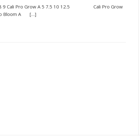
 7 8 9 Cali Pro Grow A 5 7.5 10 12.5 Cali Pro Grow
o Bloom A […]