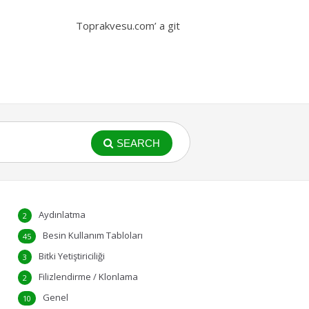
Toprakvesu.com’ a git
SEARCH
Aydınlatma
2
Besin Kullanım Tabloları
45
Bitki Yetiştiriciliği
3
Filizlendirme / Klonlama
2
Genel
10