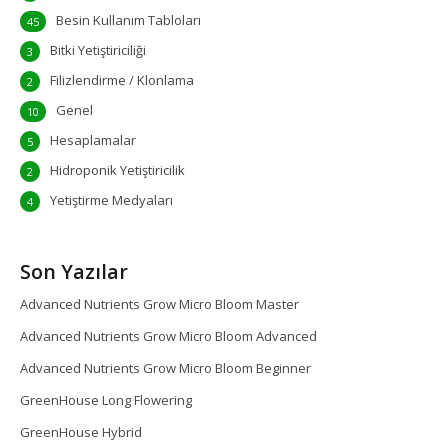
Besin Kullanım Tabloları
45
Bitki Yetiştiriciliği
3
Filizlendirme / Klonlama
2
Genel
10
Hesaplamalar
5
Hidroponik Yetiştiricilik
2
Yetiştirme Medyaları
4
Son Yazılar
Advanced Nutrients Grow Micro Bloom Master
Advanced Nutrients Grow Micro Bloom Advanced
Advanced Nutrients Grow Micro Bloom Beginner
GreenHouse Long Flowering
GreenHouse Hybrid