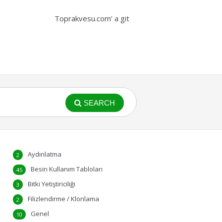
Toprakvesu.com’ a git
SEARCH
Aydınlatma
2
Besin Kullanım Tabloları
45
Bitki Yetiştiriciliği
3
Filizlendirme / Klonlama
2
Genel
10