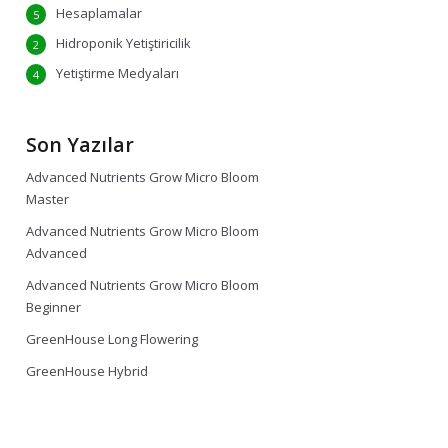
Hesaplamalar
5
Hidroponik Yetiştiricilik
2
Yetiştirme Medyaları
4
Son Yazılar
Advanced Nutrients Grow Micro Bloom
Master
Advanced Nutrients Grow Micro Bloom
Advanced
Advanced Nutrients Grow Micro Bloom
Beginner
GreenHouse Long Flowering
GreenHouse Hybrid